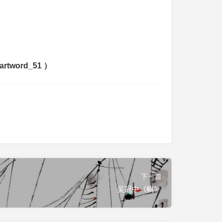
word_51 ）
下一篇
吴冠中《帆》