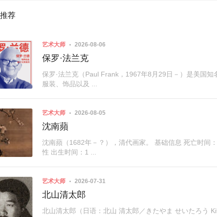
推荐
艺术大师
2026-08-06
保罗·法兰克
保罗·法兰克（Paul Frank，1967年8月29日－）
服装、饰品以及 ...
艺术大师
2026-08-05
沈南蘋
沈南蘋（1682年－？），清代画家。 基础信息 死亡时间：17
性 出生时间：1 ...
艺术大师
2026-07-31
北山清太郎
北山清太郎（日语：北山 清太郎／きたやま せいたろう Kitayam