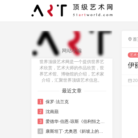
首
网站小编
艺术
世界顶级艺术网是一个提供世界艺
伊
术欣赏，艺术大师的作品欣赏，世
界艺术馆、博物馆的介绍，艺术家
介绍，汇聚世界顶级艺术信息。
20
最近文章
保罗·法兰克
1
沈南蘋
2
爱德华·伯恩-琼斯《伯利恒之星》The Star Of Bethlehem
3
康斯坦丁·尤奥恩《斜坡上的游行》The procession on the slopes
4