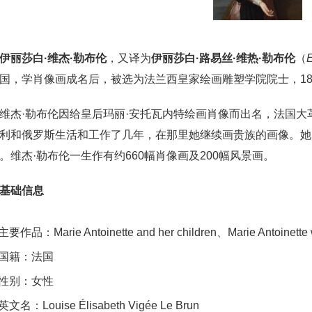
伊丽莎白·维杰·勒布伦
，又译为
伊丽莎白·路易丝·维热·勒布伦
（
E
国，学肖像画成名后，被选为法兰西皇家绘画雕塑学院院士，18
维杰·勒布伦因给皇后玛丽·安托瓦内特绘画肖像而出名，法国
利和俄罗斯生活和工作了几年，在那里她继续画贵族的画像。她
。维杰·勒布伦一生作有约660幅肖像画及200幅风景画。
基础信息
主要作品：Marie Antoinette and her children、Marie Antoinette 
国籍：法国
里斯《咖啡厅里的男
文森特·梵高《粉色的桃花树》
性别：女性
英文名：Louise Élisabeth Vigée Le Brun