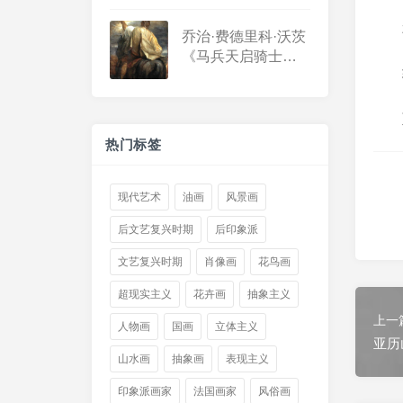
the slopes
乔治·费德里科·沃茨
《马兵天启骑士》
Horsemen
apocalypse rider
热门标签
现代艺术
油画
风景画
后文艺复兴时期
后印象派
文艺复兴时期
肖像画
花鸟画
超现实主义
花卉画
抽象主义
上一
人物画
国画
立体主义
亚历
山水画
抽象画
表现主义
印象派画家
法国画家
风俗画