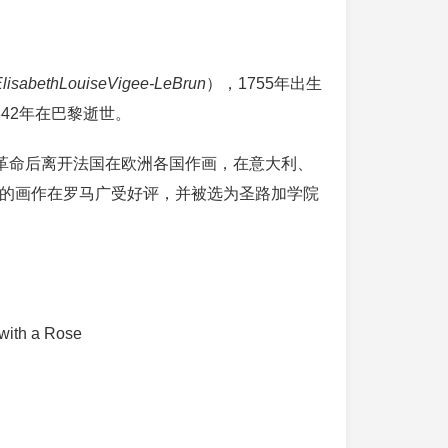
lisabethLouiseVigee-LeBrun
），1755年出生
42年在巴黎逝世。
大革命后离开法国在欧洲各国作画，在意大利、
的画作在罗马广受好评，并被选为圣路加学院
with a Rose
雷克纳·诺撒勒《玻璃系列》