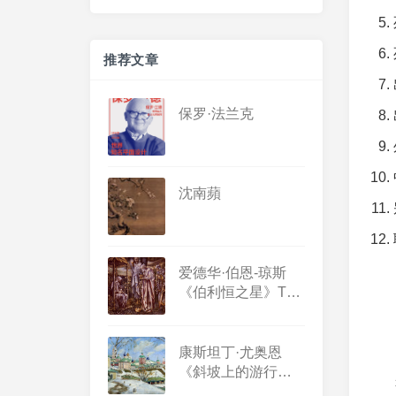
推荐文章
保罗·法兰克
保罗·法兰克
沈南蘋
爱德华·伯恩-琼斯
《伯利恒之星》The
Star Of Bethlehem
康斯坦丁·尤奥恩
《斜坡上的游行》
The procession on