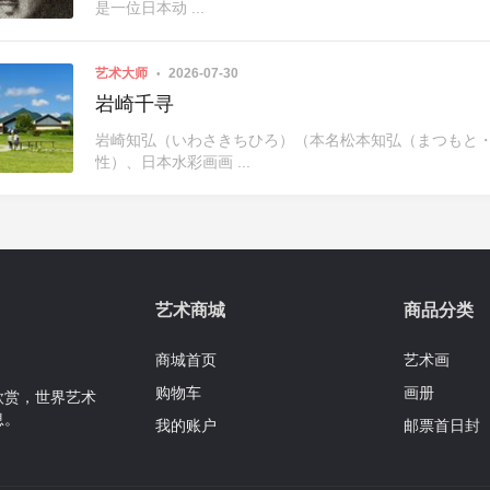
是一位日本动 ...
艺术大师
2026-07-30
岩崎千寻
岩崎知弘（いわさきちひろ）（本名松本知弘（まつもと・ちひろ）
性）、日本水彩画画 ...
艺术商城
商品分类
商城首页
艺术画
购物车
画册
欣赏，世界艺术
息。
我的账户
邮票首日封