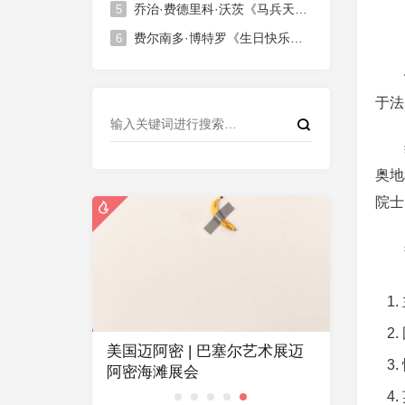
乔治·费德里科·沃茨《马兵天启骑士》Horsemen apocalypse rider
5
费尔南多·博特罗《生日快乐》Happy Birthday
6
于法
奥地
院士
美国迈阿密 | 巴塞尔艺术展迈
胡安·格
阿密海滩展会
人》