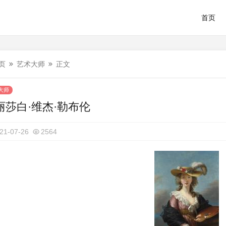
首页
页
艺术大师
正文
大师
丽莎白·维杰·勒布伦
21-07-26
2564