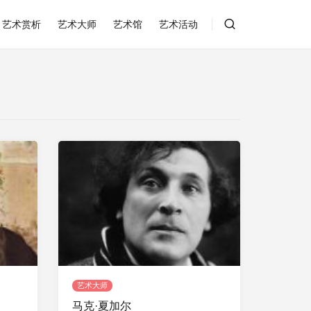
艺术赏析
艺术大师
艺术馆
艺术活动
艺术大师
马克·夏加尔