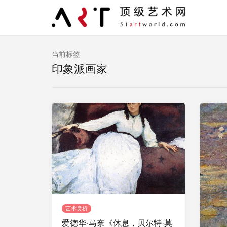
当前标签
印象派画家
艺术赏析
爱德华·马奈《休息，贝尔特·莫