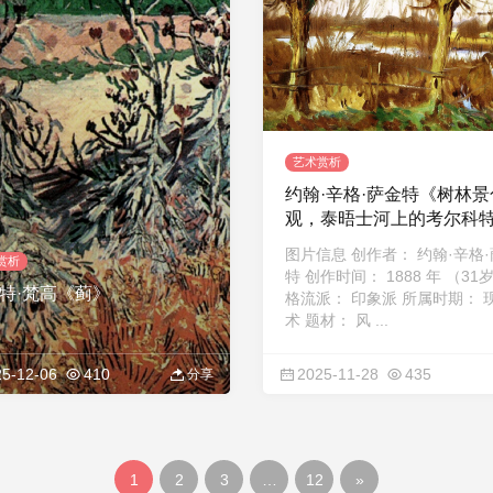
艺术赏析
约翰·辛格·萨金特《树林景
观，泰晤士河上的考尔科
图片信息 创作者： 约翰·辛格
赏析
特 创作时间： 1888 年 （31
特·梵高《蓟》
格流派： 印象派 所属时期： 
术 题材： 风 ...
5-12-06
410
2025-11-28
435
分享
1
2
3
…
12
»