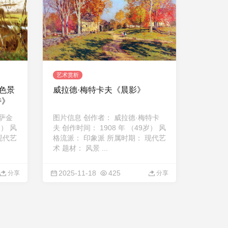
艺术赏析
色景
威拉德·梅特卡夫《晨影》
特》
·萨金
图片信息 创作者： 威拉德·梅特卡
岁） 风
夫 创作时间： 1908 年 （49岁） 风
现代艺
格流派： 印象派 所属时期： 现代艺
术 题材： 风景 ...
2025-11-18
425
分享
分享