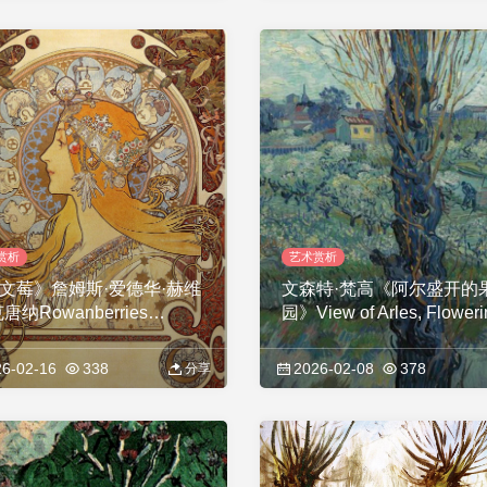
赏析
艺术赏析
文莓》詹姆斯·爱德华·赫维
文森特·梵高《阿尔盛开的
唐纳Rowanberries
园》View of Arles, Floweri
ntain Ash), Algoma
Orchards
6-02-16
338
2026-02-08
378
分享