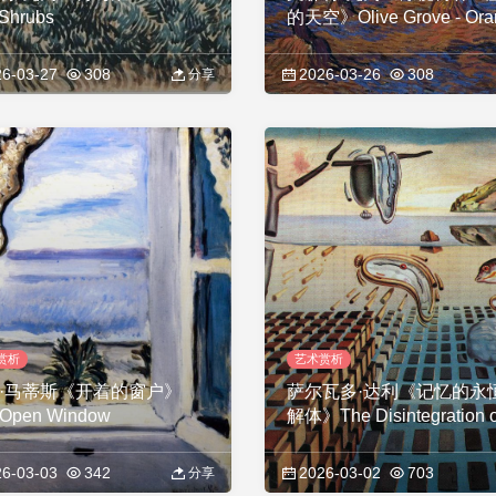
Shrubs
的天空》Olive Grove - Ora
Sky
6-03-27
308
2026-03-26
308
分享
赏析
艺术赏析
·马蒂斯《开着的窗户》
萨尔瓦多·达利《记忆的永
 Open Window
解体》The Disintegration o
Persistence of Memory
6-03-03
342
2026-03-02
703
分享