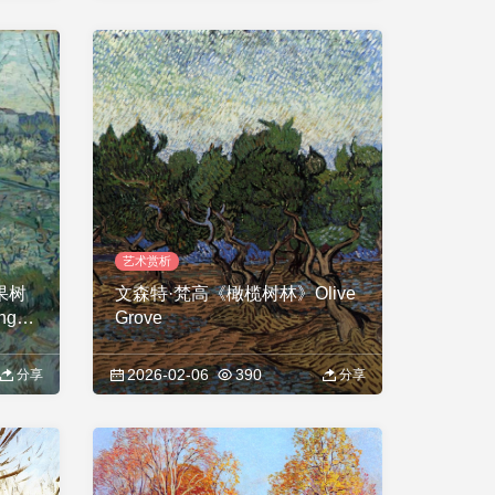
艺术赏析
果树
文森特·梵高《橄榄树林》Olive
ng
Grove
2026-02-06
390
分享
分享