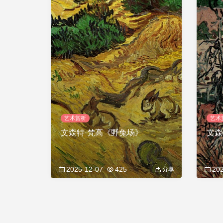
艺术赏析
艺术
文森特·梵高《野兔场》
文森
2025-12-07
425
202
分享