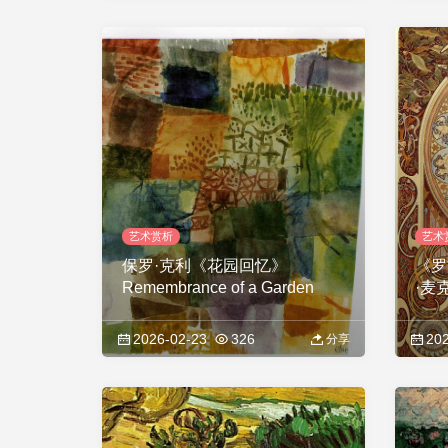
艺术赏析
艺术
保罗·克利《花园回忆》
《罗
Remembrance of a Garden
·麦克
(Mou
2026-02-23
326
202
分享