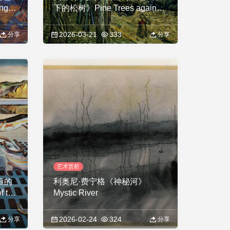
nge
下的松树》Pine Trees against
a Red Sky with Setting Sun
2026-03-21
333
分享
分享
艺术赏析
恒的
利奥尼·费宁格《神秘河》
f the
Mystic River
2026-02-24
324
分享
分享