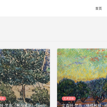
首页
赏析
艺术赏析
特·梵高《树与灌丛》Trees
文森特·梵高《橄榄树林 - 