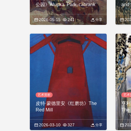
公园》Alupka. Park, cabrank
and 
2026-05-15
241
202
分享
艺术赏析
艺术
皮特·蒙德里安《红磨坊》The
亨利
Red Mill
The
2026-03-10
327
202
分享