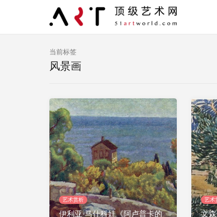
当前标签
风景画
艺术赏析
艺术
伊利亚·马什科娃《阿卢普卡的
文森